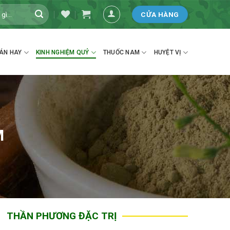
CỬA HÀNG
KINH NGHIỆM QUÝ
ÁN HAY
THUỐC NAM
HUYỆT VỊ
M
THẦN PHƯƠNG ĐẶC TRỊ