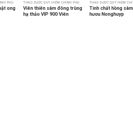
ÍNH PHỦ
THẢO DƯỢC QUÝ HIẾM CHÍNH PHỦ
THẢO DƯỢC QUÝ HIẾM CH
mật ong
Viên thiên sâm đông trùng
Tinh chất hồng sâ
hạ thảo VIP 900 Viên
hươu Nonghuyp