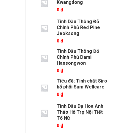
Kwangdong
0
₫
Tinh Dầu Thông Đỏ
Chính Phủ Red Pine
Jeoksong
0
₫
Tinh Dầu Thông Đỏ
Chính Phủ Dami
Hansongwon
0
₫
Tiêu đề: Tinh chất Siro
bổ phổi Sum Wellcare
0
₫
Tinh Dầu Dạ Hoa Anh
Thảo Hỗ Trợ Nội Tiết
Tố Nữ
0
₫