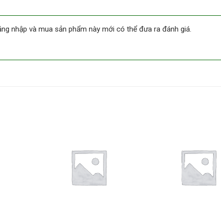
ng nhập và mua sản phẩm này mới có thể đưa ra đánh giá.
Thêm
Thêm
vào
vào
DS
DS
yêu
yêu
thích
thích