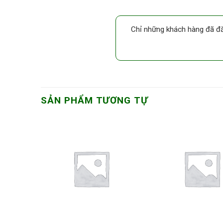
Chỉ những khách hàng đã đă
SẢN PHẨM TƯƠNG TỰ
Thêm
Thêm
vào
vào
DS
DS
yêu
yêu
thích
thích