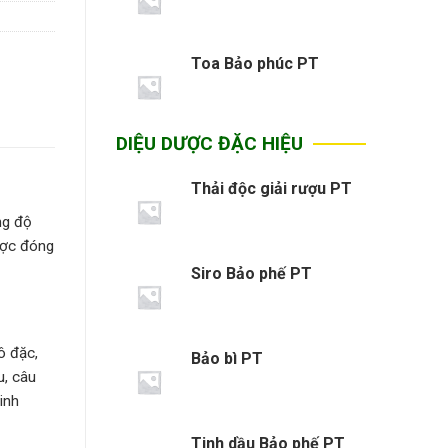
Toa Bảo phúc PT
DIỆU DƯỢC ĐẶC HIỆU
Thải độc giải rượu PT
ng độ
ược đóng
Siro Bảo phế PT
ô đặc,
Bảo bì PT
u, câu
inh
Tinh dầu Bảo phế PT