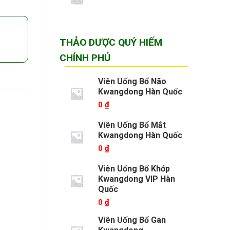
THẢO DƯỢC QUÝ HIẾM
CHÍNH PHỦ
Viên Uống Bổ Não
Kwangdong Hàn Quốc
0
₫
Viên Uống Bổ Mắt
Kwangdong Hàn Quốc
0
₫
Thêm
vào
Viên Uống Bổ Khớp
DS
Kwangdong VIP Hàn
yêu
thích
Quốc
0
₫
Viên Uống Bổ Gan