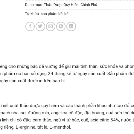
Danh mục:
Thảo Dược Quý Hiếm Chính Phủ
Từ khóa:
sản phẩm bồi bổ
iêng cho những bậc đế vương để giữ mãi tinh thần, sức khỏe và pho
sản phẩm có hạn sử dụng 24 tháng kể từ ngày sản xuất. Sản phẩm đ
gày sản xuất được in trên bao bì.
hiết xuất thảo dược quý hiếm và các thành phần khác như táo đỏ c
ạch nha iso, đường mía, angelica cô đặc, địa hoàng, quả sơn thù d
inh chi cô đặc, cam thảo, ngũ vị tử bắc, quế, acid citric 54%, nước t
 riềng, L-arginine, tật lê, L-menthol.