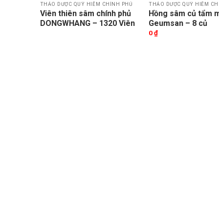
HÍNH PHỦ
THẢO DƯỢC QUÝ HIẾM CHÍNH PHỦ
THẢO DƯỢC QUÝ HIẾM CH
iếc
Viên thiên sâm chính phủ
Hồng sâm củ tẩm 
DONGWHANG – 1320 Viên
Geumsan – 8 củ
0
₫