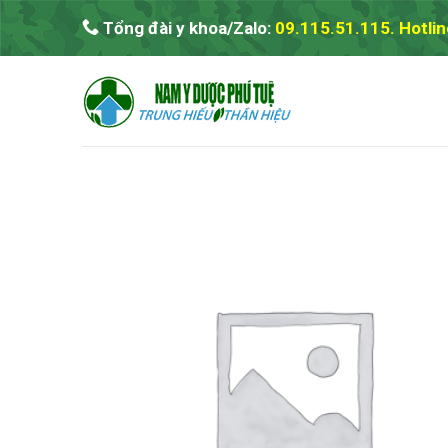
Skip
Tổng đài y khoa/Zalo:
09.115.51.115. Hotlin
to
content