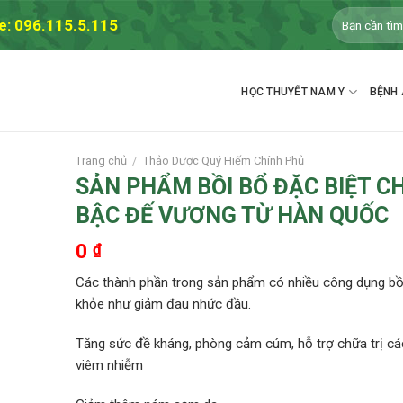
Tìm
e: 096.115.5.115
kiếm:
HỌC THUYẾT NAM Y
BỆNH 
Trang chủ
/
Thảo Dược Quý Hiếm Chính Phủ
SẢN PHẨM BỒI BỔ ĐẶC BIỆT C
BẬC ĐẾ VƯƠNG TỪ HÀN QUỐC
Thêm
vào
0
₫
DS
yêu
thích
Các thành phần trong sản phẩm có nhiều công dụng bồ
khỏe như giảm đau nhức đầu.
Tăng sức đề kháng, phòng cảm cúm, hỗ trợ chữa trị cá
viêm nhiễm