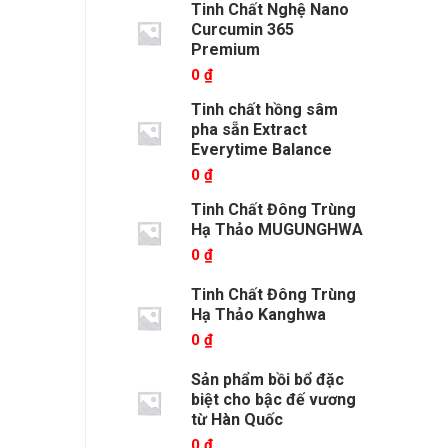
Tinh Chất Nghệ Nano
Curcumin 365
Premium
0
₫
Tinh chất hồng sâm
pha sẵn Extract
Everytime Balance
0
₫
Tinh Chất Đông Trùng
Hạ Thảo MUGUNGHWA
0
₫
Tinh Chất Đông Trùng
Hạ Thảo Kanghwa
0
₫
Sản phẩm bồi bổ đặc
biệt cho bậc đế vương
từ Hàn Quốc
0
₫