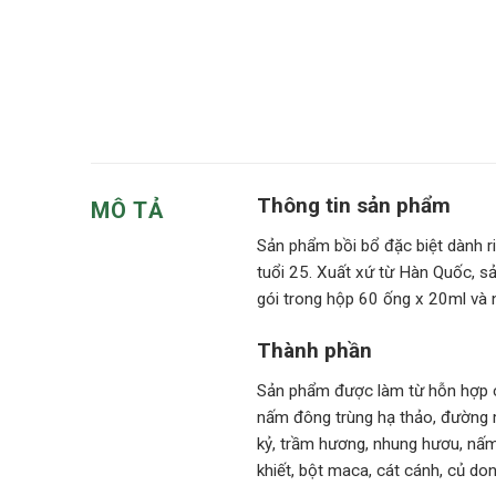
Thông tin sản phẩm
MÔ TẢ
Sản phẩm bồi bổ đặc biệt dành r
tuổi 25. Xuất xứ từ Hàn Quốc, 
gói trong hộp 60 ống x 20ml và n
Thành phần
Sản phẩm được làm từ hỗn hợp c
nấm đông trùng hạ thảo, đường m
kỷ, trầm hương, nhung hươu, nấm l
khiết, bột maca, cát cánh, củ dong