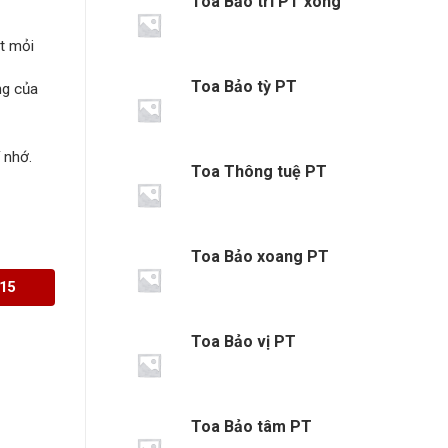
Toa Bảo trĩ PT xông
ệt mỏi
Toa Bảo tỳ PT
ng của
 nhớ.
Toa Thông tuệ PT
Toa Bảo xoang PT
115
Toa Bảo vị PT
Toa Bảo tâm PT