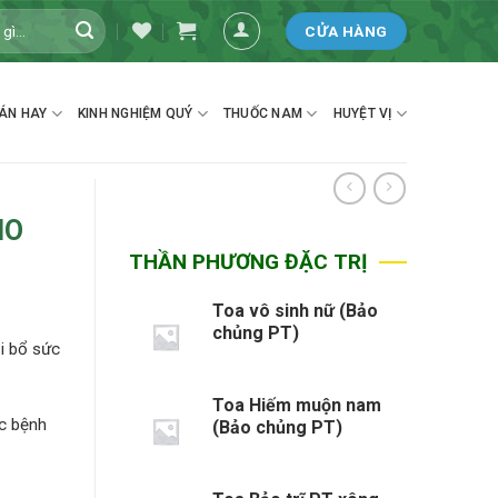
CỬA HÀNG
ÁN HAY
KINH NGHIỆM QUÝ
THUỐC NAM
HUYỆT VỊ
HO
THẦN PHƯƠNG ĐẶC TRỊ
Toa vô sinh nữ (Bảo
chủng PT)
i bổ sức
Toa Hiếm muộn nam
c bệnh
(Bảo chủng PT)