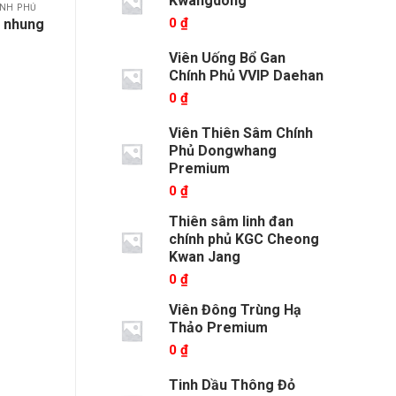
Kwangdong
ÍNH PHỦ
0
₫
m nhung
Viên Uống Bổ Gan
Chính Phủ VVIP Daehan
0
₫
Viên Thiên Sâm Chính
Phủ Dongwhang
Premium
0
₫
Thiên sâm linh đan
chính phủ KGC Cheong
Kwan Jang
0
₫
Viên Đông Trùng Hạ
Thảo Premium
0
₫
Tinh Dầu Thông Đỏ