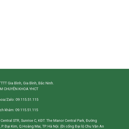
TTT Gia Bình, Gia Bình, Bắc Ninh.
M CHUYÊN KHOA YHCT
hoa/Zalo: 09.115.51.115
lịch khám: 09.115.51.115
1, Central STR, Sunrise C, KĐT. The Manor Central Park, Đường
 P. Đại Kim, Q.Hoàng Mai, TP. Hà Nội. (Đi cổng Đại lộ Chu Văn An