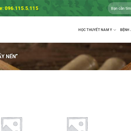
Tìm
e: 096.115.5.115
kiếm:
HỌC THUYẾT NAM Y
BỆNH 
ẨY NẾN”
Thêm
Thêm
vào
vào
DS
DS
yêu
yêu