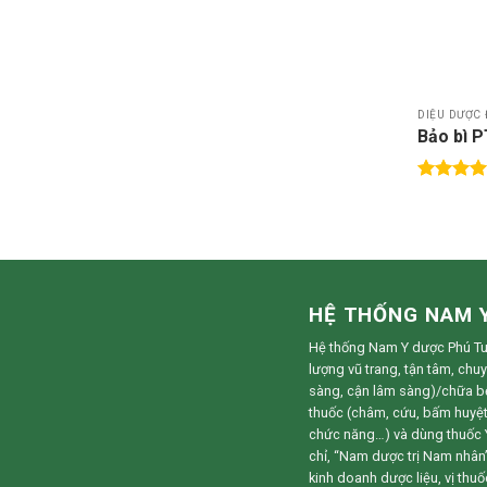
DIỆU DƯỢC 
Bảo bì 
Được xế
hạng
5.0
5 sao
HỆ THỐNG NAM 
Hệ thống Nam Y dược Phú Tuệ
lượng vũ trang, tận tâm, chu
sàng, cận lâm sàng)/chữa 
thuốc (châm, cứu, bấm huyệt, 
chức năng…) và dùng thuốc Y
chỉ, “Nam dược trị Nam nhân”
kinh doanh dược liệu, vị thu