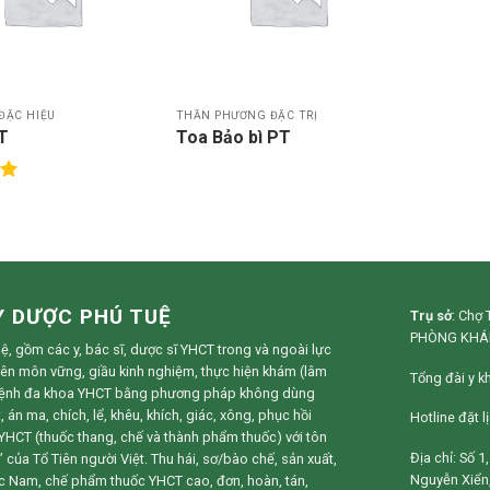
thích
thích
ĐẶC HIỆU
THẦN PHƯƠNG ĐẶC TRỊ
PT
Toa Bảo bì PT
p
0
Y DƯỢC PHÚ TUỆ
Trụ sở
:
Chợ T
PHÒNG KHÁ
, gồm các y, bác sĩ, dược sĩ YHCT trong và ngoài lực
yên môn vững, giầu kinh nghiệm, thực hiện khám (lâm
Tổng đài y k
bệnh đa khoa YHCT bằng phương pháp không dùng
án ma, chích, lể, khêu, khích, giác, xông, phục hồi
Hotline đặt 
HCT (thuốc thang, chế và thành phẩm thuốc) với tôn
Địa chỉ: Số 
 của Tổ Tiên người Việt. Thu hái, sơ/bào chế, sản xuất,
Nguyễn Xiển,
ốc Nam, chế phẩm thuốc YHCT cao, đơn, hoàn, tán,