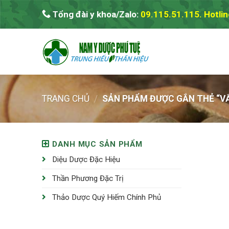
Skip
Tổng đài y khoa/Zalo:
09.115.51.115. Hotlin
to
content
TRANG CHỦ
/
SẢN PHẨM ĐƯỢC GẮN THẺ “V
DANH MỤC SẢN PHẨM
Diệu Dược Đặc Hiệu
Thần Phương Đặc Trị
Thảo Dược Quý Hiếm Chính Phủ