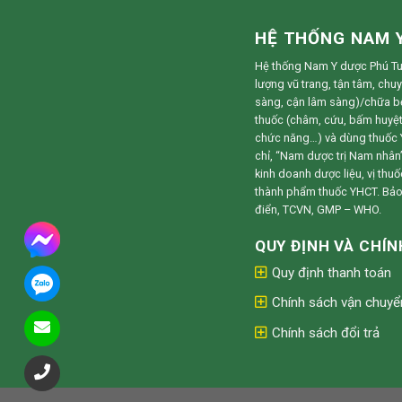
HỆ THỐNG NAM 
Hệ thống Nam Y dược Phú Tuệ
lượng vũ trang, tận tâm, chu
sàng, cận lâm sàng)/chữa 
thuốc (châm, cứu, bấm huyệt, 
chức năng…) và dùng thuốc Y
chỉ, “Nam dược trị Nam nhân”
kinh doanh dược liệu, vị thu
thành phẩm thuốc YHCT. Bảo 
điển, TCVN, GMP – WHO.
QUY ĐỊNH VÀ CHÍ
Quy định thanh toán
Chính sách vận chuyể
Chính sách đổi trả