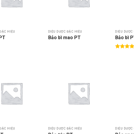
thích
thích
ĐẶC HIỆU
DIỆU DƯỢC ĐẶC HIỆU
DIỆU DƯỢC
 PT
Bảo bì mao PT
Bảo bì 
Được xế
hạng
5.0
5 sao
Thêm
Thêm
vào
vào
DS
DS
yêu
yêu
thích
thích
ĐẶC HIỆU
DIỆU DƯỢC ĐẶC HIỆU
DIỆU DƯỢC