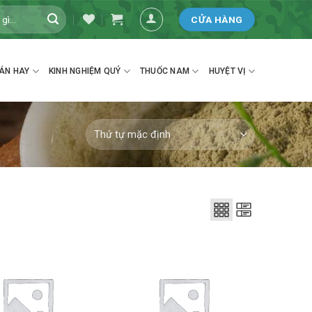
CỬA HÀNG
ÁN HAY
KINH NGHIỆM QUÝ
THUỐC NAM
HUYỆT VỊ
Thêm
Thêm
vào
vào
DS
DS
yêu
yêu