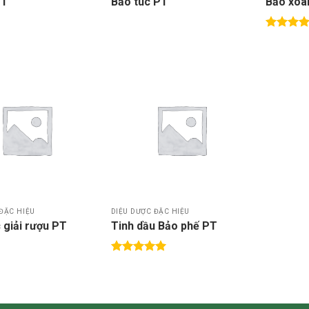
PT
Bảo túc PT
Bảo xoa
Được xế
hạng
5.0
5 sao
Thêm
Thêm
vào
vào
DS
DS
yêu
yêu
thích
thích
ĐẶC HIỆU
DIỆU DƯỢC ĐẶC HIỆU
 giải rượu PT
Tinh dầu Bảo phế PT
Được xếp
hạng
5.00
5 sao