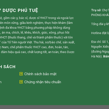
Y DƯỢC PHÚ TUỆ
Trụ sở
:
Chợ T
PHÒNG KHÁ
, gồm các y, bác sĩ, dược sĩ YHCT trong và ngoài lực
yên môn vững, giầu kinh nghiệm, thực hiện khám (lâm
Tổng đài y k
bệnh đa khoa YHCT bằng phương pháp không dùng
án ma, chích, lể, khêu, khích, giác, xông, phục hồi
Hotline đặt 
HCT (thuốc thang, chế và thành phẩm thuốc) với tôn
Địa chỉ: Số 
 của Tổ Tiên người Việt. Thu hái, sơ/bào chế, sản xuất,
Nguyễn Xiển,
ốc Nam, chế phẩm thuốc YHCT cao, đơn, hoàn, tán,
(đường Nguy
đảm hiệu quả cao, chất lượng tốt, an toàn, theo Dược
Hà Nội).
Bấm
NH SÁCH
Chính sách bảo mật
n
Chứng nhận tiêu chuẩn