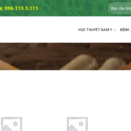
Tìm
e: 096.115.5.115
kiếm:
HỌC THUYẾT NAM Y
BỆNH 
Thêm
Thêm
vào
vào
DS
DS
yêu
yêu