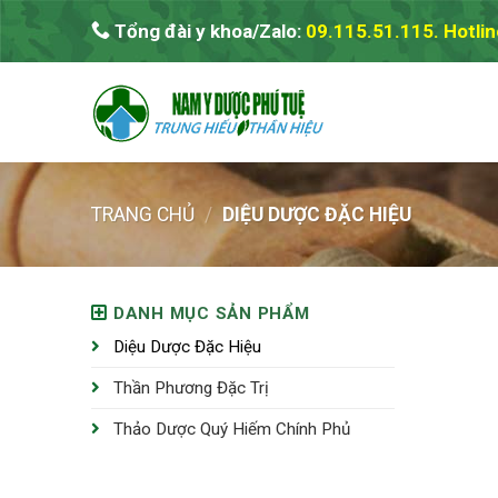
Skip
Tổng đài y khoa/Zalo:
09.115.51.115. Hotlin
to
content
TRANG CHỦ
/
DIỆU DƯỢC ĐẶC HIỆU
DANH MỤC SẢN PHẨM
Diệu Dược Đặc Hiệu
Thần Phương Đặc Trị
Thảo Dược Quý Hiếm Chính Phủ