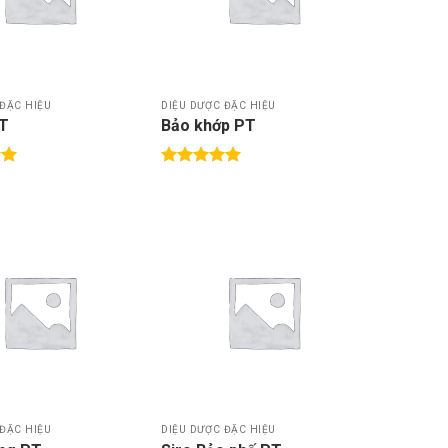
thích
thích
 ĐẶC HIỆU
DIỆU DƯỢC ĐẶC HIỆU
PT
Bảo khớp PT
p
Được xếp
0
hạng
5.00
5 sao
Thêm
Thêm
vào
vào
DS
DS
yêu
yêu
thích
thích
 ĐẶC HIỆU
DIỆU DƯỢC ĐẶC HIỆU